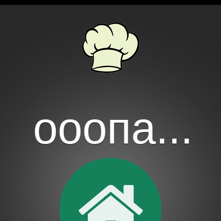
ооопа...