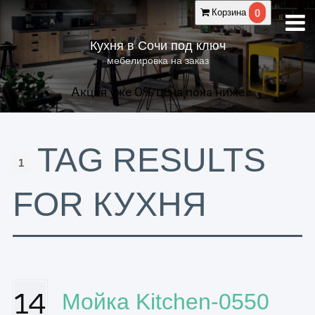
0
Корзина
Кухня в Сочи под ключ
мебелировка на заказ
Акция уже
0
% цена пока ниже
TAG RESULTS
1
FOR КУХНЯ
14
Мойка Kitchen-0550