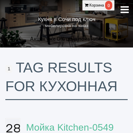
0
Корзина
Кухня в Сочи под ключ
мебелировка на заказ
Акция уже
0
% цена пока ниже
TAG RESULTS
1
FOR КУХОННАЯ
28
Мойка Kitchen-0549